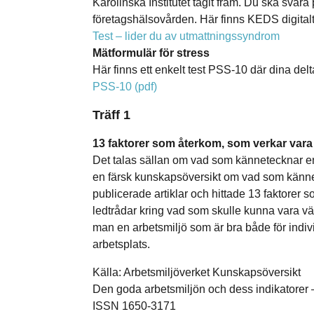
Karolinska Institutet tagit fram. Du ska svar
företagshälsovården. Här finns KEDS digitalt. 
Test – lider du av utmattningssyndrom
Mätformulär för stress
Här finns ett enkelt test PSS-10 där dina delt
PSS-10 (pdf)
Träff 1
13 faktorer som återkom, som verkar vara i
Det talas sällan om vad som kännetecknar en f
en färsk kunskapsöversikt om vad som kännet
publicerade artiklar och hittade 13 faktorer s
ledtrådar kring vad som skulle kunna vara värt a
man en arbetsmiljö som är bra både för indiv
arbetsplats.
Källa: Arbetsmiljöverket Kunskapsöversikt
Den goda arbetsmiljön och dess indikatorer
ISSN 1650-3171