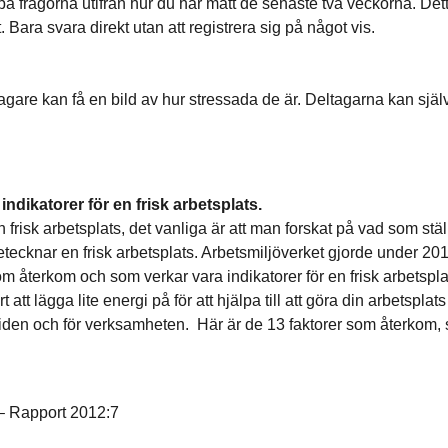
a på frågorna utifrån hur du har mått de senaste två veckorna. De
Bara svara direkt utan att registrera sig på något vis.
agare kan få en bild av hur stressada de är. Deltagarna kan själv
ndikatorer för en frisk arbetsplats.
risk arbetsplats, det vanliga är att man forskat på vad som ställe
ecknar en frisk arbetsplats. Arbetsmiljöverket gjorde under 2
om återkom och som verkar vara indikatorer för en frisk arbetsplat
tt lägga lite energi på för att hjälpa till att göra din arbetsplats
iden och för verksamheten. Här är de 13 faktorer som återkom, so
 – Rapport 2012:7