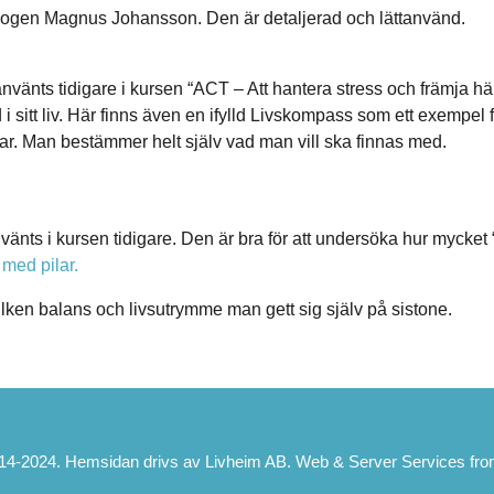
logen Magnus Johansson. Den är detaljerad och lättanvänd.
änts tidigare i kursen “ACT – Att hantera stress och främja häls
 i sitt liv. Här finns även en ifylld Livskompass som ett exempel f
gar. Man bestämmer helt själv vad man vill ska finnas med.
ts i kursen tidigare. Den är bra för att undersöka hur mycket “l
med pilar.
vilken balans och livsutrymme man gett sig själv på sistone.
4-2024. Hemsidan drivs av Livheim AB. Web & Server Services fro