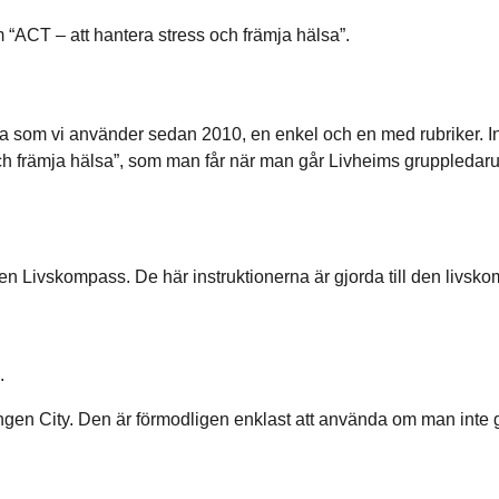
m “ACT – att hantera stress och främja hälsa”.
 som vi använder sedan 2010, en enkel och en med rubriker. I
ch främja hälsa”, som man får när man går Livheims gruppledaru
gen Livskompass. De här instruktionerna är gjorda till den livs
.
ngen City. Den är förmodligen enklast att använda om man inte g