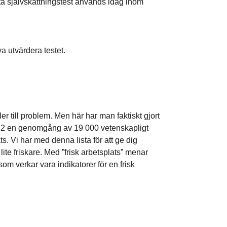
tta självskattningstest används idag inom
a utvärdera testet.
r till problem. Men här har man faktiskt gjort
012 en genomgång av 19 000 vetenskapligt
s. Vi har med denna lista för att ge dig
 lite friskare. Med ”frisk arbetsplats” menar
m verkar vara indikatorer för en frisk