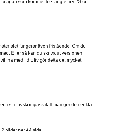
 bilagan som kommer lite längre ner; “Stöd
erialet fungerar även fristående. Om du
 med. Eller så kan du skriva ut versionen i
ll ha med i ditt liv gör detta det mycket
ed i sin Livskompass ifall man gör den enkla
2 bilder per A4 sida.