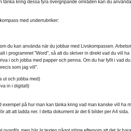
kan tänka kring dessa fyra övergripande områden kan du använda
skompass med underrubriker:
om du kan använda när du jobbar med Livskompassen. Arbetsmat
alt i programmet ”Word”, så att du skriver in direkt vad du vill ha
va i och jobba med papper och penna. Om du har fyllt i vad du vi
recis som jag vill”.
iva ut och jobba med)
iva in i digitalt)
med exempel på hur man kan tänka kring vad man kanske vill ha m
att att ladda ner. I detta dokument är det 6 bilder per A4 sida.
vanför, men här är texten något större eftersom att det är bara 