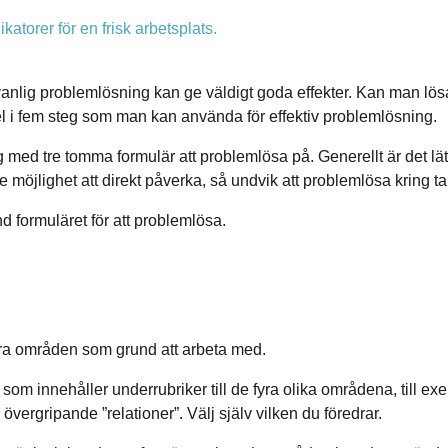
atorer för en frisk arbetsplats.
att vanlig problemlösning kan ge väldigt goda effekter. Kan man l
el i fem steg som man kan använda för effektiv problemlösning.
g med tre tomma formulär att problemlösa på. Generellt är det lät
 möjlighet att direkt påverka, så undvik att problemlösa kring t
d formuläret för att problemlösa.
ra områden som grund att arbeta med.
om innehåller underrubriker till de fyra olika områdena, till ex
 övergripande ”relationer”. Välj själv vilken du föredrar.