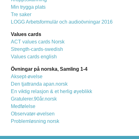
Min trygga plats
Tre saker
LOGG Arbetsformulär och audioövningar 2016
Values cards
ACT values cards Norsk
Strength-cards-swedish
Values cards english
Övningar på norska, Samling 1-4
Aksept-øvelse
Den tjattranda apan.norsk
En viktig relasjon & et herlig øyeblikk
Gratulerer.90år.norsk
Medfølelse
Observatør-øvelsen
Problemløsning norsk