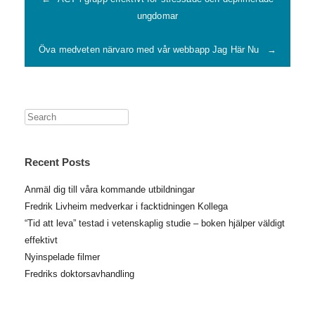
ungdomar
Öva medveten närvaro med vår webbapp Jag Här Nu
→
Search
Recent Posts
Anmäl dig till våra kommande utbildningar
Fredrik Livheim medverkar i facktidningen Kollega
“Tid att leva” testad i vetenskaplig studie – boken hjälper väldigt
effektivt
Nyinspelade filmer
Fredriks doktorsavhandling