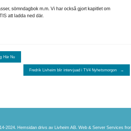
sser, sömndagbok m.m. Vi har också gjort kapitlet om
 att ladda ned där.
g Här Nu
Fredrik Livheim blir intervjuad i TV4 Nyhetsmorgon
→
4-2024. Hemsidan drivs av Livheim AB. Web & Server Services fro