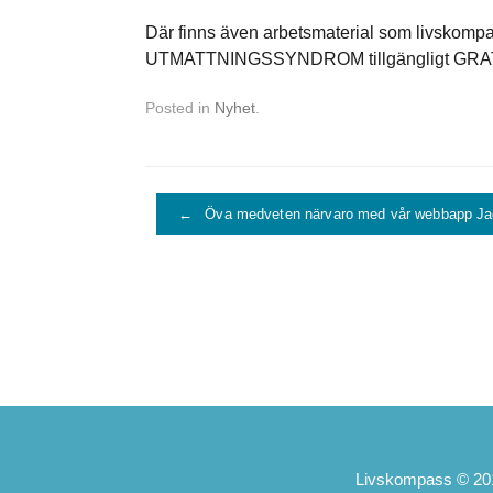
Där finns även arbetsmaterial som livskompa
UTMATTNINGSSYNDROM tillgängligt GRATIS
Posted in
Nyhet
.
Post navigation
←
Öva medveten närvaro med vår webbapp Ja
Livskompass © 201